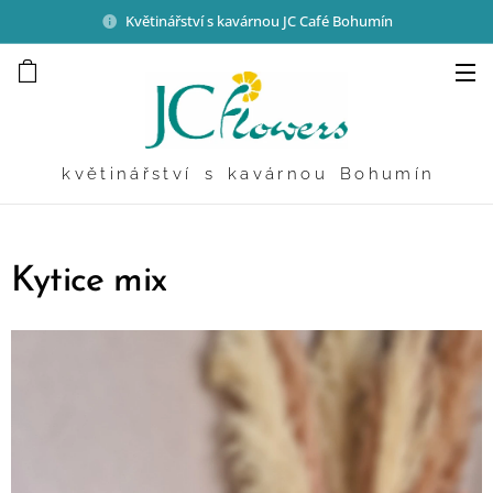
Květinářství s kavárnou JC Café Bohumín
k v ě t i n á ř s t v í s k a v á r n o u B o h u m í n
Kytice mix