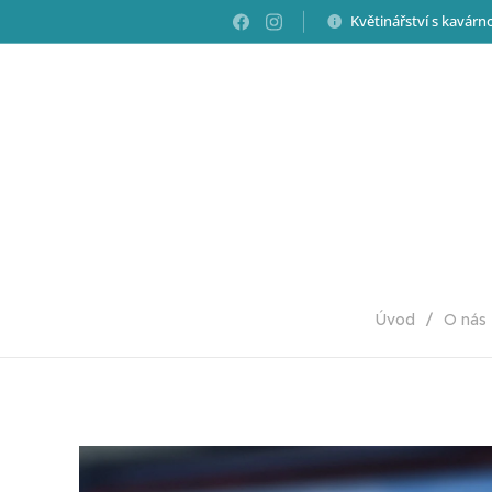
Květinářství s kavár
Úvod
O nás