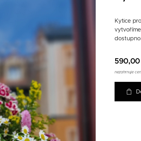
Kytice pro
vytvoříme 
dostupnost
590,00
nezahrnuje ce
D