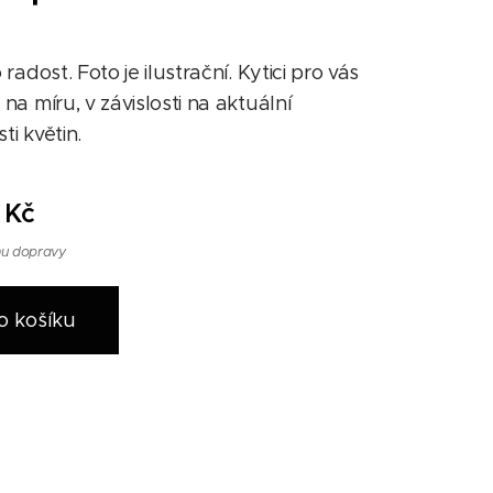
 radost. Foto je ilustrační. Kytici pro vás
na míru, v závislosti na aktuální
i květin.
Kč
nu dopravy
o košíku