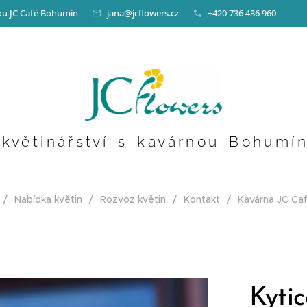
nou JC Café Bohumín
jana@jcflowers.cz
+420 736 436 960
k v ě t i n á ř s t v í s k a v á r n o u B o h u m í n
Nabídka květin
Rozvoz květin
Kontakt
Kavárna JC Ca
Kytic